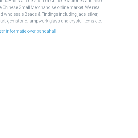
ndaHall is a federation of Chinese factories and also
e Chinese Small Merchandise online market. We retail
d wholesale Beads & Findings including jade, silver,
arl, gemstone, lampwork glass and crystal items etc.
er informatie over pandahall