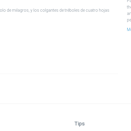
Pa
th
o de milagros, y los colgantes de tréboles de cuatro hojas
an
pe
Me
Tips