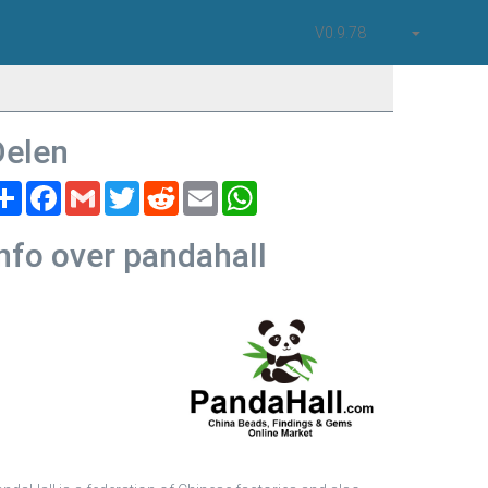
V0.9.78
Delen
Share
Facebook
Gmail
Twitter
Reddit
Email
WhatsApp
nfo over pandahall