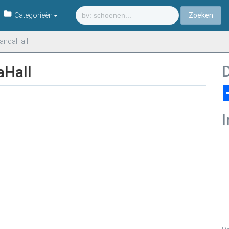
Categorieën
PandaHall
aHall
I