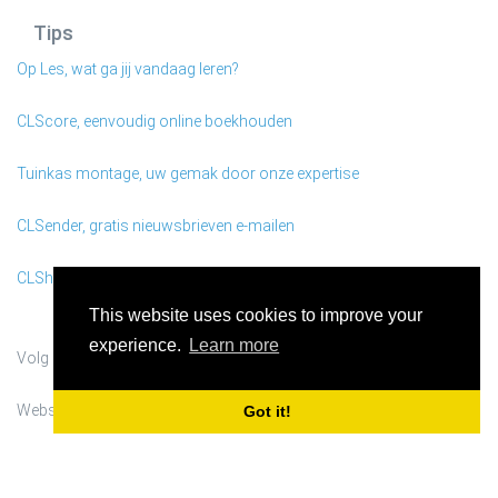
Tips
Op Les, wat ga jij vandaag leren?
CLScore, eenvoudig online boekhouden
Tuinkas montage, uw gemak door onze expertise
CLSender, gratis nieuwsbrieven e-mailen
CLShort It, makkelijk URL verkorten
This website uses cookies to improve your
experience.
Learn more
Volg ons op
Facebook
| Volg ons op
Instagram
Website by
CLSystems
- All rights reserved - © 2010 - 2026
Got it!